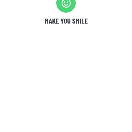
MAKE YOU SMILE
Lorem ipsum dolor sit amet, consectetur
adipisicing elit, sed do eiusmod tempor
incididunt ut labore et dolore magna aliqua.
STAY HEALTHY
Lorem ipsum dolor sit amet, consectetur
adipisicing elit, sed do eiusmod tempor
incididunt ut labore et dolore magna aliqua.